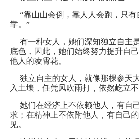
“靠山山会倒，靠人人会跑，只有
靠。”
有一种女人，她们深知独立自主
底色，因此，她们始终努力提升自己
他人的凌霄花。
独立自主的女人，就像那棵参天
入土壤，任凭风吹雨打，依然屹立不
她们在经济上不依赖他人，有自
求；在精神上不依附他人，有自己的
见。