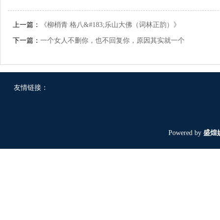
上一篇：
《柳梢青 格八&#183;乐山大佛（词林正韵）》
下一篇：
一个女人不删你，也不回复你，原因其实就一个
友情链接：
Powered by
盛煌