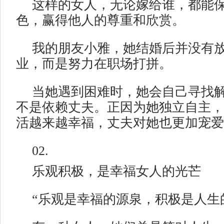
这样的女人，无论嫁给谁，都能
色，赢得他人的尊重和欣赏。
我的朋友小雅，她结婚后并没有
业，而是努力在职场打拼。
当她遇到困难时，她会自己寻找
不是依赖丈夫。正因为她独立自主，
活越来越幸福，丈夫对她也更加宠爱
02.
乐观积极，是幸福女人的光芒
“乐观是幸福的源泉，积极是人生