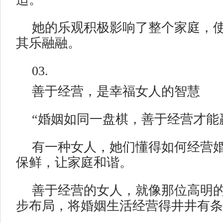
她的乐观积极影响了整个家庭，
其乐融融。
03.
善于经营，是幸福女人的智慧
“婚姻如同一盘棋，善于经营才能
有一种女人，她们懂得如何经营
保鲜，让家庭和谐。
善于经营的女人，就像那位高明
步布局，将婚姻生活经营得井井有条