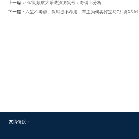
上一篇：
067期顾敏大乐透预测奖号：奇偶比分析
下一篇：
六缸不考虑、保时捷不考虑，车主为何卖掉宝马7系换X5 M
友情链接：