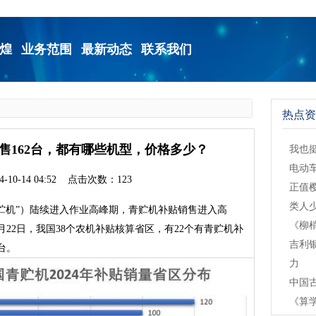
煌
业务范围
最新动态
联系我们
热点资
售162台，都有哪些机型，价格多少？
我也
电动
-10-14 04:52 点击次数：123
正值
类人
贮机”）陆续进入作业高峰期，青贮机补贴销售进入高
《柳梢
22日，我国38个农机补贴核算省区，有22个有青贮机补
吉利
台。
力
中国
《算