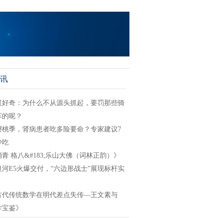
讯
挺好奇：为什么不从源头抓起，要罚那些骑
车的呢？
樱桃季，肾病患者吃多险要命？专家建议7
少吃
青 格八&#183;乐山大佛（词林正韵）》
银河E5火爆交付，“六边形战士”展现标杆实
古代传统数学在明代差点失传—王文素与
学宝鉴》