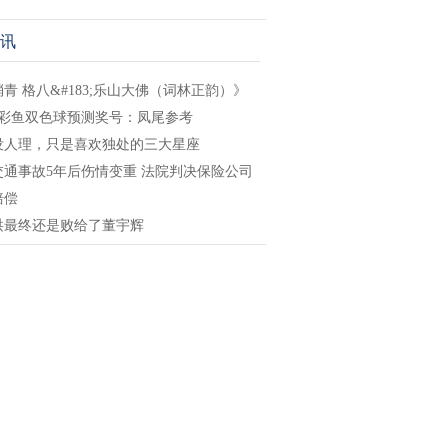
讯
青 格八&#183;乐山大佛（词林正韵）》
4期彩鱼双色球预测奖号：凤尾参考
没人理，只是喜欢独处的三大星座
交通事故5年后伤情变重 法院判决保险公司
赔偿
洪最终还是败给了董宇辉