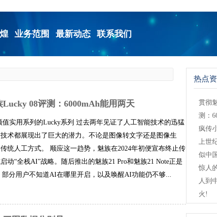
煌
业务范围
最新动态
联系我们
热点资
cky 08评测：6000mAh能用两天
贯彻魅
测：6
颜值实用系列的Lucky系列 过去两年见证了人工智能技术的迅猛
疯传
I技术都展现出了巨大的潜力。不论是图像转文字还是图像生
上世
传统人工方式。 顺应这一趋势，魅族在2024年初便宣布终止传
似中
全栈AI”战略。随后推出的魅族21 Pro和魅族21 Note正是
惊人的
分用户不知道AI在哪里开启，以及唤醒AI功能仍不够...
人到中
火!