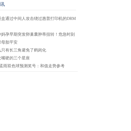
讯
墨盒通过中间人攻击绕过惠普打印机的DRM
岁孕妈孕早期突发卵巢囊肿蒂扭转！危急时刻
保母胎平安
么只有长三角避免了鹤岗化
欢嘴硬的三个星座
4期孟雨双色球预测奖号：和值走势参考