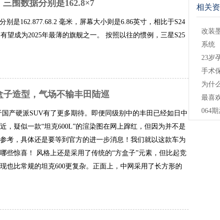
，三围数据分别是162.8×7
相关资
别是162.877.68.2 毫米，屏幕大小则是6.86英寸，相比于S24
改装
，有望成为2025年最薄的旗舰之一。 按照以往的惯例，三星S25
系统
23
手术
为什
方盒子造型，气场不输丰田陆巡
最喜
06
于国产硬派SUV有了更多期待。即便同级别中的丰田已经如日中
，疑似一款“坦克600L”的渲染图在网上蹿红，但因为并不是
参考，具体还是要等到官方的进一步消息！我们就以这款车为
了哪些惊喜！ 风格上还是采用了传统的“方盒子”元素，但比起竞
现也比常规的坦克600更复杂。正面上，中网采用了长方形的