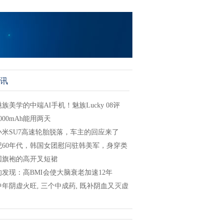
讯
族美学的中端AI手机！魅族Lucky 08评
000mAh能用两天
小米SU7高速轮胎脱落，车主的回应来了
纪60年代，韩国女团慰问驻韩美军，身穿类
国旗袍的高开叉短裙
发现：高BMI会使大脑衰老加速12年
年阴虚火旺, 三个中成药, 既补阴血又灭虚