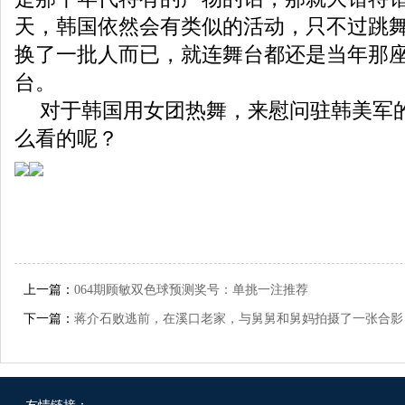
天，韩国依然会有类似的活动，只不过跳
换了一批人而已，就连舞台都还是当年那
台。
对于韩国用女团热舞，来慰问驻韩美军
么看的呢？
上一篇：
064期顾敏双色球预测奖号：单挑一注推荐
下一篇：
蒋介石败逃前，在溪口老家，与舅舅和舅妈拍摄了一张合影