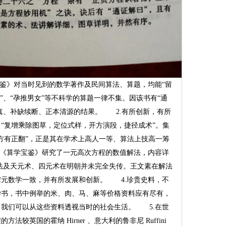
鉴》对当时见到的数学著作及民间算法、算题，均能“留
”、“孕推男女”等不科学的算题一律不集。因该书有“通
存真、补缺续断、正本清源的结果。 2.有所创新，有所
“复增乘除图草，定位式样，开方演段，捷径成术”。集
方有正翻”，正是其在学术上高人一等、算法上技高一筹
《算学宝鉴》研究了一元高次方程的数值解法，内容详
法及天元术、四元术在明朝并未完全失传。王文素在解法
宋元数学一致，并有所发展和创新。 4.珍贵史料，不
书，书中例举的米、肉、马、麻等价格资料应有尽有，
。我们可以从这些资料透视当时的社会生活。 5.在世
英国的霍纳 Hirner 、意大利的鲁非尼 Ruffini