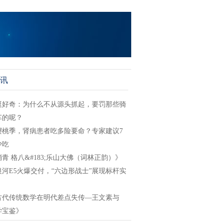
讯
挺好奇：为什么不从源头抓起，要罚那些骑
车的呢？
樱桃季，肾病患者吃多险要命？专家建议7
少吃
青 格八&#183;乐山大佛（词林正韵）》
银河E5火爆交付，“六边形战士”展现标杆实
古代传统数学在明代差点失传—王文素与
学宝鉴》