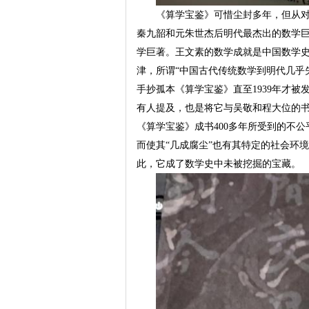
《算学宝鉴》可惜尘封多年，但从
秦九韶和元朱世杰后明代最杰出的数学
学巨著。王文素的数学成就是中国数学
津，所谓“中国古代传统数学到明代几
手抄孤本《算学宝鉴》直至1939年才
有人提及，也是将它与吴敬和程大位的书
《算学宝鉴》成书400多年所受到的不
而使其“几成腐尘”也有其特定的社会环
此，它成了数学史中未被挖掘的宝藏。