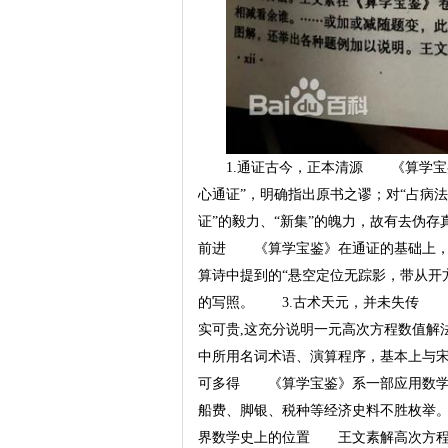
1.通证古今，正本清源 《算学宝
心通证”，明确指出原书之谬；对“占病法
证”的毅力、“新集”的魄力，故有去伪
前进 《算学宝鉴》在通证的基础上，
算诗中提到的“悬空定位无踪影，带从开
的写照。 3.古术天元，并未失传 
实可贵,这充分说明一元高次方程数值解
中所用名词术语、演算程序，基本上与
可多得 《算学宝鉴》系一部应用数学
船费、脚银、税种等经济史料不胜枚举
界数学史上的位置 王文素解高次方程的方法较