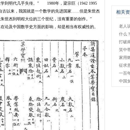
明代几乎失传。” 1980年，梁宗巨（1942 1995
自古以来，我国就是一个数学的先进国家……但是朱世杰
相关资
从朱世杰到明程大位的三个世纪，没有重要的创作。”
老人
但在论及中国数学史方面的影响，却是相当有权威性的。
什么
打破
笑中
家用
征求
一百
中国