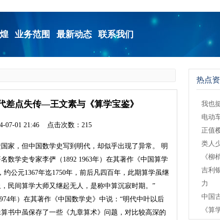
煌
业务范围
最新动态
联系我们
热点资
代差点失传—王文素与《算学宝鉴》
我也
电动
-07-01 21:46 点击次数：215
正值
类人
国家，但中国数学史写到明代，却似乎出现了异常。 明
《柳梢
数学史专家李俨（1892 1963年）在其著作《中国算学
吉利
约公元1367年迄1750年，前后凡四百年，此期算学虽继
力
止，民间算学大师又继起无人，是称中算沉寂时期。”
中国
2 1974年）在其著作《中国数学史》中说：“明代中叶以后
《算
珠算书中虽保存了一些《九章算术》问题，对比较高深的