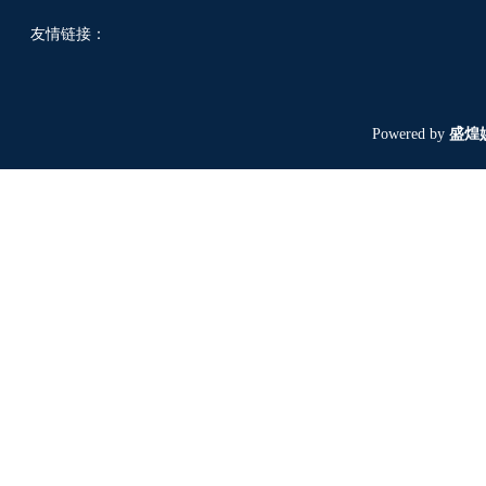
友情链接：
Powered by
盛煌