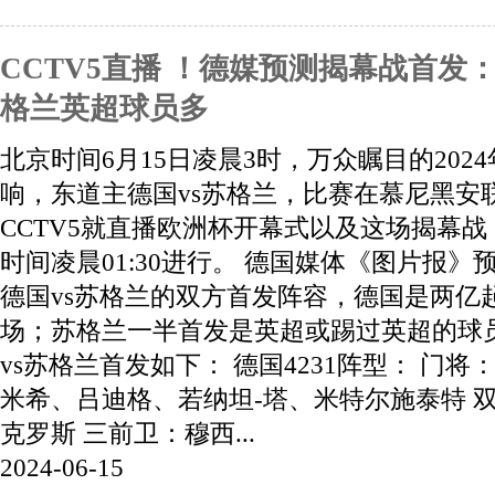
CCTV5直播 ！德媒预测揭幕战首发：
格兰英超球员多
北京时间6月15日凌晨3时，万众瞩目的202
响，东道主德国vs苏格兰，比赛在慕尼黑安
CCTV5就直播欧洲杯开幕式以及这场揭幕
时间凌晨01:30进行。 德国媒体《图片报
德国vs苏格兰的双方首发阵容，德国是两亿
场；苏格兰一半首发是英超或踢过英超的球
vs苏格兰首发如下： 德国4231阵型： 门将
米希、吕迪格、若纳坦-塔、米特尔施泰特 
克罗斯 三前卫：穆西...
2024-06-15