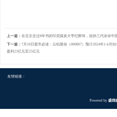
上一篇：
在北京念过8年书的印尼煤炭大亨纪辉琦，祖孙三代浓浓中
下一篇：
7月10日股市必读：云铝股份（000807）预计2024年1-6月
盈利23亿元至25亿元
友情链接：
Powered by
盛煌